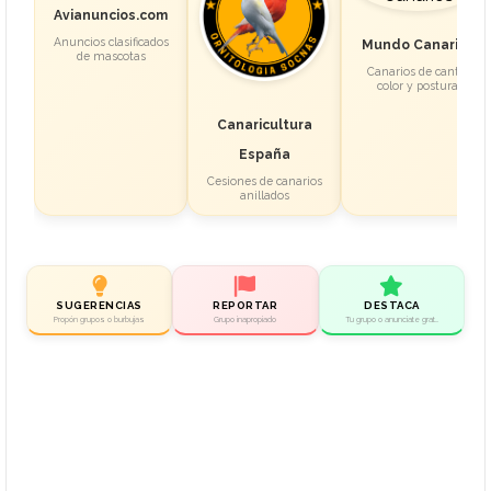
Avianuncios.com
Anuncios clasificados
Mundo Canarios
de mascotas
Canarios de canto,
color y postura
Canaricultura
España
Cesiones de canarios
anillados
SUGERENCIAS
REPORTAR
DESTACA
Propón grupos o burbujas
Grupo inapropiado
Tu grupo o anunciate gratis