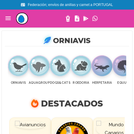
Federación; envíos de anillas y carnet a PORTUGAL
Federación; envíos de anillas y carnet a Baleares y Canarias
Federación; envíos de anillas y carnet a Ceuta y Melilla
ORNIAVIS
ORNIAVIS
AQUAGROUP
DOGS&CATS
ROEDORIA
HERPETARIA
EQUUS
DESTACADOS