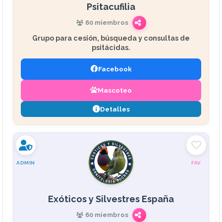
Psitacufilia
60 miembros
Grupo para cesión, búsqueda y consultas de
psitácidas.
Facebook
Mascoteo
Detalles
ADMIN
FAV
Exóticos y Silvestres España
60 miembros